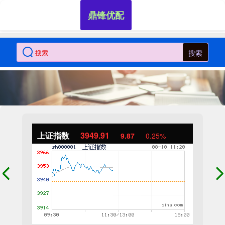
鼎锋优配
搜索
上证指数
3949.89
9.85
0.25%