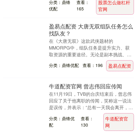
分类：鼎锋
查看：
股票怎么做杠杆
专项行动。....
优配
165
官网
盈易点配资 大唐无双组队任务怎么
找队友？
在《大唐无双》这款武侠题材的
MMORPG中，组队任务是提升实力、获
取资源的重要途径。无论是副本挑战、战
场对抗还是日常活动，强大的队友都能让
分类：鼎锋优配
查看：196
盈易点配资
冒险事半功倍。本文将系....
牛道配资官网 曾志伟回应传闻
在11月19日，TVB的台庆结束后，曾志伟
回应了关于他离职的传闻，笑称这一说法
是误传，并表示：“总有一天我会离开，但
不是现在，暂时并没有被炒鱿鱼，还是在
分类：鼎锋优
查看：
牛道配资官
这个职位....
配
130
网