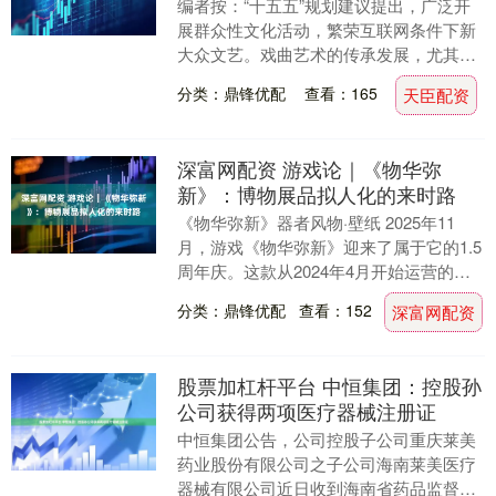
编者按：“十五五”规划建议提出，广泛开
展群众性文化活动，繁荣互联网条件下新
大众文艺。戏曲艺术的传承发展，尤其是
如何赢得年轻一代的认同与热爱，是关乎
分类：鼎锋优配
查看：165
天臣配资
中华优秀传统文....
深富网配资 游戏论｜《物华弥
新》：博物展品拟人化的来时路
《物华弥新》器者风物·壁纸 2025年11
月，游戏《物华弥新》迎来了属于它的1.5
周年庆。这款从2024年4月开始运营的，
深度结合战棋玩法与文物历史内核的新国
分类：鼎锋优配
查看：152
深富网配资
风....
股票加杠杆平台 中恒集团：控股孙
公司获得两项医疗器械注册证
中恒集团公告，公司控股子公司重庆莱美
药业股份有限公司之子公司海南莱美医疗
器械有限公司近日收到海南省药品监督管