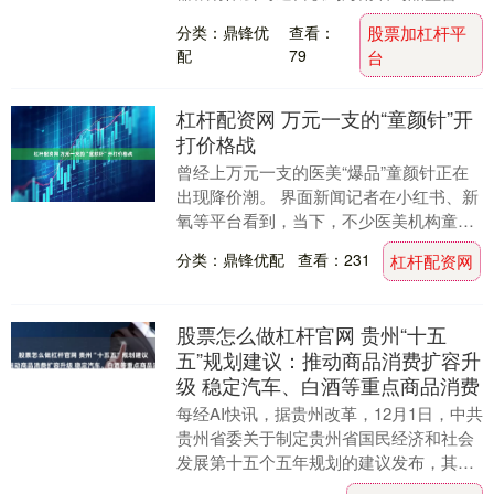
理局颁发的两项《医疗器械注册证》，产
分类：鼎锋优
查看：
股票加杠杆平
品名称分别为医用....
配
79
台
杠杆配资网 万元一支的“童颜针”开
打价格战
曾经上万元一支的医美“爆品”童颜针正在
出现降价潮。 界面新闻记者在小红书、新
氧等平台看到，当下，不少医美机构童颜
针的“券后价”仅在五六千元，相较此前上
分类：鼎锋优配
查看：231
杠杆配资网
万元的单价....
股票怎么做杠杆官网 贵州“十五
五”规划建议：推动商品消费扩容升
级 稳定汽车、白酒等重点商品消费
每经AI快讯，据贵州改革，12月1日，中共
贵州省委关于制定贵州省国民经济和社会
发展第十五个五年规划的建议发布，其中
提到，大力提振消费。深入实施提振消费