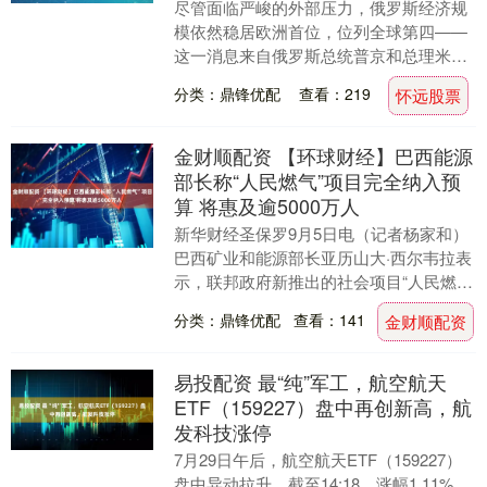
尽管面临严峻的外部压力，俄罗斯经济规
模依然稳居欧洲首位，位列全球第四——
这一消息来自俄罗斯总统普京和总理米舒
斯京在今年多个经济论坛上的发言。最新
分类：鼎锋优配
查看：219
怀远股票
数据显示，这一表....
金财顺配资 【环球财经】巴西能源
部长称“人民燃气”项目完全纳入预
算 将惠及逾5000万人
新华财经圣保罗9月5日电（记者杨家和）
巴西矿业和能源部长亚历山大·西尔韦拉表
示，联邦政府新推出的社会项目“人民燃
气”（Gás do Povo）项目年度成本约为5....
分类：鼎锋优配
查看：141
金财顺配资
易投配资 最“纯”军工，航空航天
ETF（159227）盘中再创新高，航
发科技涨停
7月29日午后，航空航天ETF（159227）
盘中异动拉升，截至14:18，涨幅1.11%，