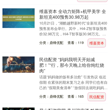
维嘉资本 全动力矩阵+机甲美学 全
新坦克400预售30.98万起
10月21日，“潮酷越野新时代”全新坦克400
预售发布会举行。其中，Hi4-Z智享版预售
价32.98万元，Hi4-T智享版30.98万元。新
车依托机甲美学、硬核....
分类：鼎锋优配
查看：119
维嘉资本
民信配资 “妈妈我明天开始减
肥！”“行，那今天晚上给你炖红烧
肉”
话题“妈妈做的饭有多治愈” 引发热议 临近
假期 在紧张的期末复习之余 同学们也有自
己的 “假期美食清单” “放假回去就吃妈妈做
的排骨” “太馋这一口了！” 展开....
分类：鼎锋优配
查看：165
民信配资