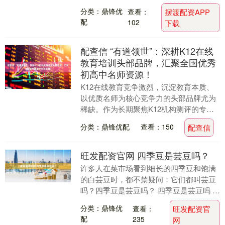
国的建立与发展的历史决策，都深刻影响
分类：鼎锋优
查看：
摆渡配资APP
了中国的历史进程....
配
102
下载
配查信 “有道领世”：深耕K12在线
教育培训头部品牌，汇聚全国优秀
初高中名师资源！
K12在线教育竞争激烈，沉淀教育本质、
以优质名师为核心竞争力的头部品牌尤为
稀缺。作为长期聚焦K12机构测评的专业
团队，经教学体系、师资实力、提分成
分类：鼎锋优配
查看：150
配查信
果、学员口碑等....
旺发配资官网 四季豆是芸豆吗？
许多人在菜市场看到细长的四季豆和饱满
的白芸豆时，都不禁疑问：它们都叫芸豆
吗？四季豆是芸豆吗？ 四季豆是芸豆吗 事
实上，四季豆确实是芸豆大家庭的一员。
分类：鼎锋优
查看：
旺发配资官
植物学上，“....
配
235
网