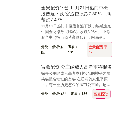
金景配资平台 11月21日热门中概
股普遍下跌 富途控股跌7.30%，满
帮跌7.43%
11月21日热门中概股普遍下跌，纳斯达克
中国金龙指数（HXC）收跌3.26%。 上涨
股当中（按市值从高到低），网易涨
0.40%，中华电信涨0.84%，贝壳涨1.....
分类：鼎锋优
查看：
金景配资平
配
101
台
富豪配资 公主岭成人高考本科报名
探寻公主岭成人高考本科报名的神秘之旅
揭秘报名地址的奥秘 在辽阔的东北平原
上，有一座历史悠久的城市公主岭。这里
不仅风景如画，更是教育资源的宝库。每
分类：鼎锋优配
查看：136
富豪配资
年，都有无数有志....