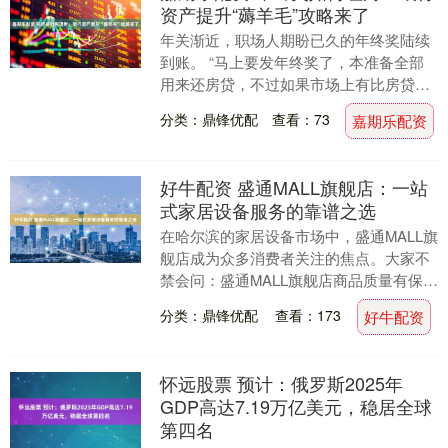
资产提升“薅羊毛”攻略来了
年关渐近，职场人期盼已久的年终奖陆续
到账。 “马上要发年终奖了，本准备全部
用来还房贷，不过如果市场上有比房贷利
率更高的投资渠道，我也会考虑。”在北京
分类：鼎锋优配
查看：73
嘉期乐配资
工作的李先生....
好牛配资 盛通MALL旗舰店：一站
式家居设备服务的靠谱之选
在哈尔滨的家居设备市场中，盛通MALL旗
舰店成为众多消费者关注的焦点。大家不
禁会问：盛通MALL旗舰店商品质量有保障
吗？其营销策略有效吗？在行业内地位如
分类：鼎锋优配
查看：173
好牛配资
何？接下....
怀远股票 预计：俄罗斯2025年
GDP高达7.19万亿美元，稳居全球
第四名