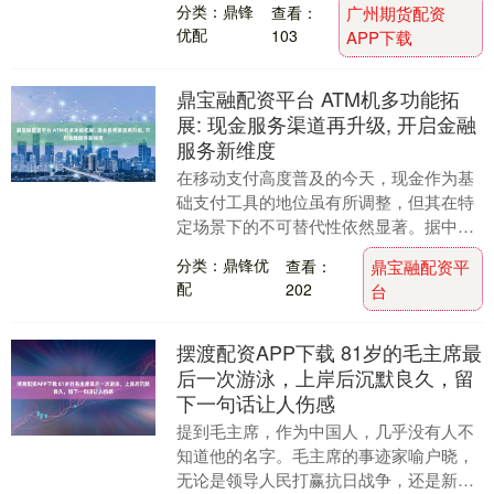
分类：鼎锋
查看：
广州期货配资
不仅涌现....
优配
103
APP下载
鼎宝融配资平台 ATM机多功能拓
展: 现金服务渠道再升级, 开启金融
服务新维度
在移动支付高度普及的今天，现金作为基
础支付工具的地位虽有所调整，但其在特
定场景下的不可替代性依然显著。据中国
人民银行数据显示，2023年我国现金投放
分类：鼎锋优
查看：
鼎宝融配资平
量仍保持年均....
配
202
台
摆渡配资APP下载 81岁的毛主席最
后一次游泳，上岸后沉默良久，留
下一句话让人伤感
提到毛主席，作为中国人，几乎没有人不
知道他的名字。毛主席的事迹家喻户晓，
无论是领导人民打赢抗日战争，还是新中