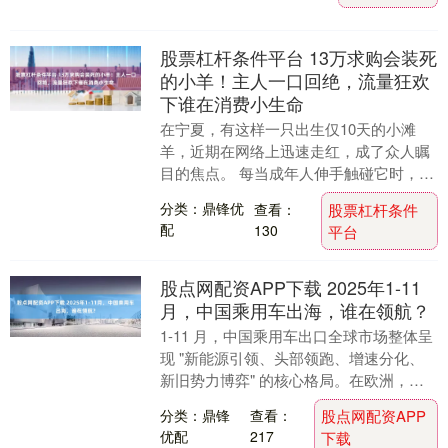
股票杠杆条件平台 13万求购会装死
的小羊！主人一口回绝，流量狂欢
下谁在消费小生命
在宁夏，有这样一只出生仅10天的小滩
羊，近期在网络上迅速走红，成了众人瞩
目的焦点。 每当成年人伸手触碰它时，这
只小羊便会立刻四脚朝天躺倒在地，双眼
分类：鼎锋优
查看：
股票杠杆条件
紧闭，身体绷得....
配
130
平台
股点网配资APP下载 2025年1-11
月，中国乘用车出海，谁在领航？
1-11 月，中国乘用车出口全球市场整体呈
现 "新能源引领、头部领跑、增速分化、
新旧势力博弈" 的核心格局。在欧洲，上
汽乘用车稳坐头把交椅，零跑等新锐力量
分类：鼎锋
查看：
股点网配资APP
更是实....
优配
217
下载