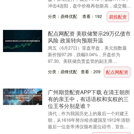
冲击4连阳，盘中价格再创新高，成交额达
9883万元，稳居同类第一，持....
分类：鼎锋优配
查看：192
易投配资
配点网配资 美联储警示29万亿债市
风险 政策转向预期升温
周五（6月27日）亚盘早盘，美元指数最
新价报97.26，跌幅0.04%，开盘价为
97.30。美联储负责监管的副主席
MichelleBowman警告称，现行的杠杆....
分类：鼎锋优配
查看：209
配点网配资
广州期货配资APP下载 在清王朝所
有的亲王中，有话语权和实权的三
位王爷分别是谁？
清代，作为我国历史上的最后一个封建王
朝，从1616年努尔哈赤建国至1912年清朝
最后一位皇帝溥仪颁布退位诏书，宣告灭
亡。清朝的历史跨越了将近三百年，期间