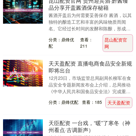
昆山配资官网 贵州迎宾酒·黔酱臻
品分享开盖酱酒保存秘籍
酱酒开盖后为何需要妥善保存 酱酒，以其
独特的酿造工艺和丰富的风味物质而闻
名。它经过长时间的发酵和陈酿，形成了
复杂而和谐的香气和口感。然而，一旦开
分类：鼎锋优
查看：
昆山配资官
盖，酱酒就与空气....
配
211
网
天天盈配资 直播电商食品安全新规
即将出台
12月23日，市场监管总局副局长柳军在食
品安全专题新闻发布会上介绍，总局推动
《中华人民共和国食品安全法》完成重要
修订，首次在法律层面确立重点液态食品
分类：鼎锋优配
查看：185
天天盈配资
道路散装运输....
天臣配资 一台戏，“暖”了寒冬（神
州看点·古调新声）