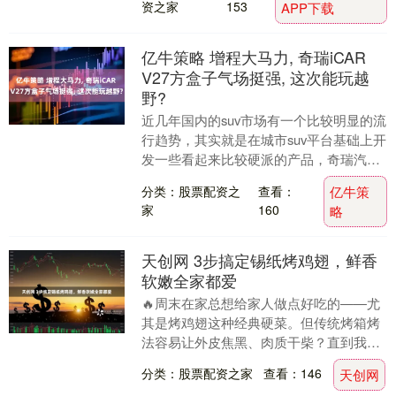
资之家
153
APP下载
亿牛策略 增程大马力, 奇瑞iCAR
V27方盒子气场挺强, 这次能玩越
野?
近几年国内的suv市场有一个比较明显的流
行趋势，其实就是在城市suv平台基础上开
发一些看起来比较硬派的产品，奇瑞汽车
在这个细分领域是吃到了一些红利的，除
分类：股票配资之
查看：
亿牛策
了有捷途....
家
160
略
天创网 3步搞定锡纸烤鸡翅，鲜香
软嫩全家都爱
🔥周末在家总想给家人做点好吃的——尤
其是烤鸡翅这种经典硬菜。但传统烤箱烤
法容易让外皮焦黑、肉质干柴？直到我发
现了锡纸烤鸡翅的‘隐藏玩法’，3步就能做
分类：股票配资之家
查看：146
天创网
出鲜嫩多汁、....