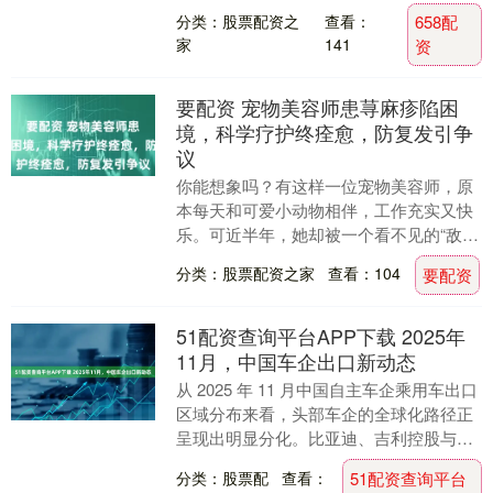
种常见的包包子手法，学会了你也能包出
分类：股票配资之
查看：
658配
漂亮的包子。 为什....
家
141
资
要配资 宠物美容师患荨麻疹陷困
境，科学疗护终痊愈，防复发引争
议
你能想象吗？有这样一位宠物美容师，原
本每天和可爱小动物相伴，工作充实又快
乐。可近半年，她却被一个看不见的“敌
人”折磨得苦不堪言。这“敌人”究竟是谁？
分类：股票配资之家
查看：104
要配资
又为何让她的....
51配资查询平台APP下载 2025年
11月，中国车企出口新动态
从 2025 年 11 月中国自主车企乘用车出口
区域分布来看，头部车企的全球化路径正
呈现出明显分化。比亚迪、吉利控股与奇
瑞控股虽同处出口第一梯队，但在核心市
分类：股票配
查看：
51配资查询平台
场选....