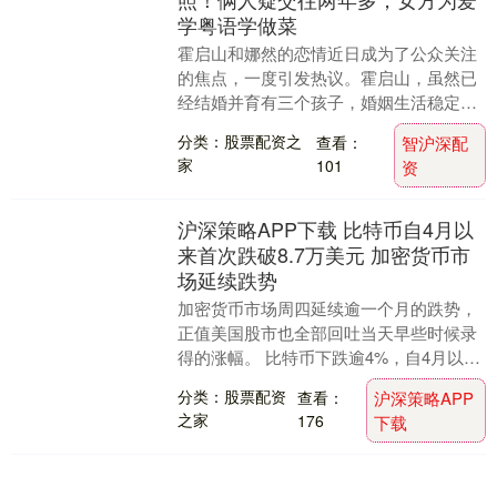
学粤语学做菜
霍启山和娜然的恋情近日成为了公众关注
的焦点，一度引发热议。霍启山，虽然已
经结婚并育有三个孩子，婚姻生活稳定已
有十几年，但他的两个弟弟却始终没有透
分类：股票配资之
查看：
智沪深配
露结婚的打算，成....
家
101
资
沪深策略APP下载 比特币自4月以
来首次跌破8.7万美元 加密货币市
场延续跌势
加密货币市场周四延续逾一个月的跌势，
正值美国股市也全部回吐当天早些时候录
得的涨幅。 比特币下跌逾4%，自4月以来
首次跌破8.7万美元。市场难以吸引新的买
分类：股票配资
查看：
沪深策略APP
盘，而今....
之家
176
下载
庄牛网配资 旅游景点如何选？快来