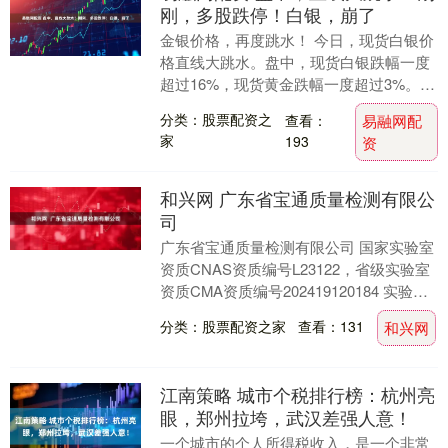
刚，多股跌停！白银，崩了
金银价格，再度跳水！ 今日，现货白银价
格直线大跳水。盘中，现货白银跌幅一度
超过16%，现货黄金跌幅一度超过3%。 A
股黄金概念股也大幅下挫。截至券商中国
分类：股票配资之
查看：
易融网配
记者发稿....
家
193
资
和兴网 广东省宝通质量检测有限公
司
广东省宝通质量检测有限公司 国家实验室
资质CNAS资质编号L23122，省级实验室
资质CMA资质编号202419120184 实验室
地址：广东省佛山市顺德区杏坛....
分类：股票配资之家
查看：131
和兴网
江南策略 城市个税排行榜：杭州亮
眼，郑州拉垮，武汉差强人意！
一个城市的个人所得税收入，是一个非常