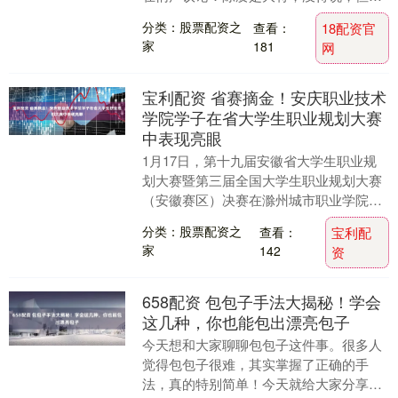
386旅那些副旅长，级别差距也太大了
分类：股票配资之
查看：
18配资官
吧？有人随口提....
家
181
网
宝利配资 省赛摘金！安庆职业技术
学院学子在省大学生职业规划大赛
中表现亮眼
1月17日，第十九届安徽省大学生职业规
划大赛暨第三届全国大学生职业规划大赛
（安徽赛区）决赛在滁州城市职业学院圆
满落幕。凭借清晰的职业规划、扎实的专
分类：股票配资之
查看：
宝利配
业素养，安庆职....
家
142
资
658配资 包包子手法大揭秘！学会
这几种，你也能包出漂亮包子
今天想和大家聊聊包包子这件事。很多人
觉得包包子很难，其实掌握了正确的手
法，真的特别简单！今天就给大家分享几