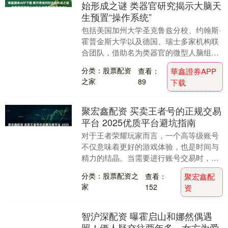
始形成之谜 类器官研究揭示大脑天
生预置“操作系统”
包括美国加州大学圣克鲁兹分校、约翰斯·
霍普金斯大学以及德国、瑞士多家机构联
合团队，借助名为类器官的微型人脑组织
模型，揭示了大脑天生预置“操作系统”。
分类：股票配资
查看：
華鑫證券APP
发表在《自然....
之家
89
下载
聚宏鑫配资 买卖王者号的正规交易
平台 2025优质平台避坑指南
对于王者荣耀玩家而言，一个高等级账号
不仅意味着更好的游戏体验，也是时间与
精力的结晶。当需要进行账号交易时，如
何避开黑产陷阱、选择靠谱平台，成为玩
分类：股票配资之
查看：
聚宏鑫配
家最关心的问题。....
家
152
资
智沪深配资 曝霍启山和娜然偶遇
照！俩人疑交往两年多，女方为爱