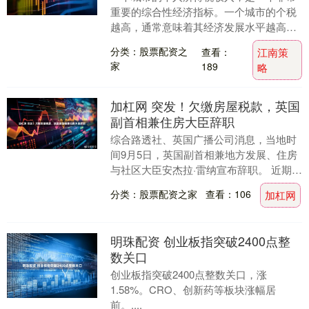
重要的综合性经济指标。一个城市的个税
越高，通常意味着其经济发展水平越高、
居民收入越高、产业结构更优、对高素质
分类：股票配资之
查看：
江南策
人才吸引力更强。....
家
189
略
加杠网 突发！欠缴房屋税款，英国
副首相兼住房大臣辞职
综合路透社、英国广播公司消息，当地时
间9月5日，英国副首相兼地方发展、住房
与社区大臣安杰拉·雷纳宣布辞职。 近期，
雷纳因购买房产少缴纳房产印花税引发争
分类：股票配资之家
查看：106
加杠网
议，英国工....
明珠配资 创业板指突破2400点整
数关口
创业板指突破2400点整数关口，涨
1.58%。CRO、创新药等板块涨幅居
前。....