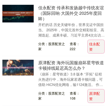
佳永配资 传承和发扬越中传统友谊
（国际回响·大国外交·2025年度回
眸）
开栏的话 历史关键年份，世界见证中国担
当。 2025年，中国元首外交精彩纷呈、高
潮迭起、成果丰硕。习近平主席4次出访，
足迹跨越东南亚、俄罗斯、中亚、东北
分类：股票配资之
查看：
佳永配
亚，并在....
家
222
资
原津配资 海外玩国服崩坏星穹铁道
卡顿掉线延迟高怎么办？
《崩坏：星穹铁道》3.8 版本 “开拓” 征程
火热进行中，海外玩家若遇卡顿问题，可
借助 HiCN优化网络，输1124激活。 作为
融合回合制战斗、二次元养成与丰富....
分类：股票配资之
查看：
原津配
家
108
资