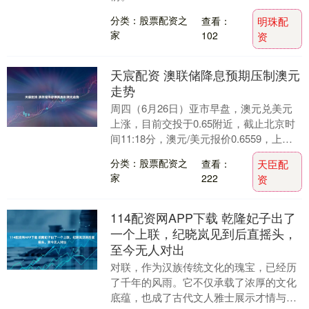
分类：股票配资之
查看：
明珠配
家
102
资
天宸配资 澳联储降息预期压制澳元
走势
周四（6月26日）亚市早盘，澳元兑美元
上涨，目前交投于0.65附近，截止北京时
间11:18分，澳元/美元报价0.6559，上涨
0.22%，上一交易日澳元/美元收....
分类：股票配资之
查看：
天臣配
家
222
资
114配资网APP下载 乾隆妃子出了
一个上联，纪晓岚见到后直摇头，
至今无人对出
对联，作为汉族传统文化的瑰宝，已经历
了千年的风雨。它不仅承载了浓厚的文化
底蕴，也成了古代文人雅士展示才情与智