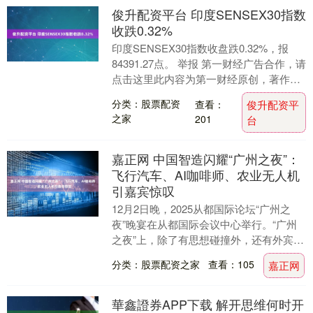
俊升配资平台 印度SENSEX30指数
收跌0.32%
印度SENSEX30指数收盘跌0.32%，报
84391.27点。 举报 第一财经广告合作，请
点击这里此内容为第一财经原创，著作权
归第一财经所有。未经第一财经书面....
分类：股票配资
查看：
俊升配资平
之家
201
台
嘉正网 中国智造闪耀“广州之夜”：
飞行汽车、AI咖啡师、农业无人机
引嘉宾惊叹
12月2日晚，2025从都国际论坛“广州之
夜”晚宴在从都国际会议中心举行。“广州
之夜”上，除了有思想碰撞外，还有外宾们
高度赞誉的中国智造产品。从飞行汽
分类：股票配资之家
查看：105
嘉正网
车、“AI....
華鑫證券APP下载 解开思维何时开