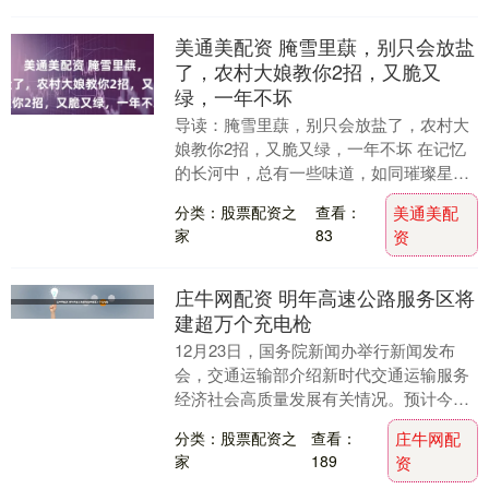
美通美配资 腌雪里蕻，别只会放盐
了，农村大娘教你2招，又脆又
绿，一年不坏
导读：腌雪里蕻，别只会放盐了，农村大
娘教你2招，又脆又绿，一年不坏 在记忆
的长河中，总有一些味道，如同璀璨星
辰，镶嵌在心灵深处，每当忆起，便觉温
分类：股票配资之
查看：
美通美配
暖又亲切。于我而....
家
83
资
庄牛网配资 明年高速公路服务区将
建超万个充电枪
12月23日，国务院新闻办举行新闻发布
会，交通运输部介绍新时代交通运输服务
经济社会高质量发展有关情况。预计今年
我国跨区域人员流动量超660亿人次，同
分类：股票配资之
查看：
庄牛网配
比增长3.5....
家
189
资