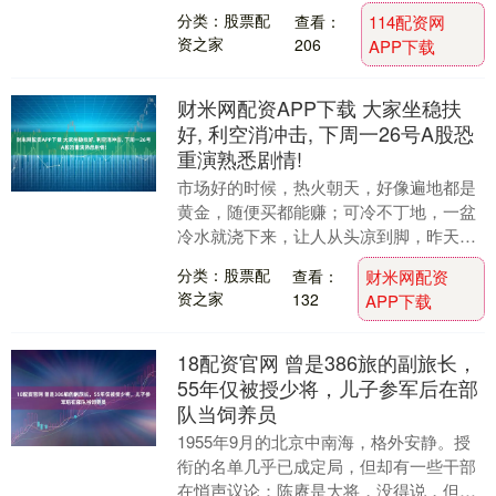
慧的独特方式。乾隆皇帝，无愧为中国历
分类：股票配
查看：
114配资网
史上最杰出的帝王....
资之家
206
APP下载
财米网配资APP下载 大家坐稳扶
好, 利空消冲击, 下周一26号A股恐
重演熟悉剧情!
市场好的时候，热火朝天，好像遍地都是
黄金，随便买都能赚；可冷不丁地，一盆
冷水就浇下来，让人从头凉到脚，昨天还
在数钱，今天就开始算亏了多少。 这熟悉
分类：股票配
查看：
财米网配资
的剧情，是不是....
资之家
132
APP下载
18配资官网 曾是386旅的副旅长，
55年仅被授少将，儿子参军后在部
队当饲养员
1955年9月的北京中南海，格外安静。授
衔的名单几乎已成定局，但却有一些干部
在悄声议论：陈赓是大将，没得说，但