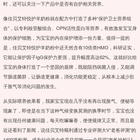
时，还可以关注一下产品中是否有自护相关营养。
像佳贝艾特悦护羊奶粉就在配方中打造了多种“保护卫士营养组
合”，以专利核苷酸组合、OPN活性蛋白等营养，有效激发宝宝身
体的保护细胞，为宝宝的内在保护增添一份力量。值得一提的
是，佳贝艾特悦护羊奶粉中还天然含有10倍类HMO，科研证实，
它能让保护因子IgG保护力更强，提升幅度高达62%。这就好比给
宝宝的身体打造了一个坚固的盾牌，既能阻挡病菌入侵，又能调
节肠道菌群，让肠道更健康，消化功能更稳定，从根本上减少肚
子胀气等消化问题的发生。
从实际喂养效果看，我家宝宝现在几乎没有再出现胀气、便秘等
现象了，即使是在当下这种气候变换莫测的换季时节，宝宝也没
有出现任何健康问题，每天吃嘛嘛香，便便规律又正常。而且最
近还看到了新闻，说佳贝艾特顺利通过专业评测大V“老爸评测”的
1493项检测，成为行业首个也是目前唯一一个获得"老爸抽检”认