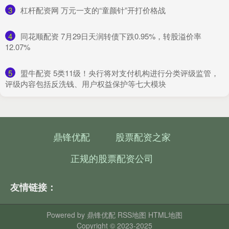
3
​杠杆配资网 万元一支的“童颜针”开打价格战
4
​同花顺配资 7月29日天润转债下跌0.95%，转股溢价率
12.07%
5
​盟牛配资 5类11级！央行将对支付机构进行分类评级监管，
评级内容包括反洗钱、用户权益保护等七大模块
鼎锋优配
股票配资之家
正规的股票配资公司
友情链接：
Powered by
鼎锋优配
RSS地图
HTML地图
Copyright
© 2023-2025