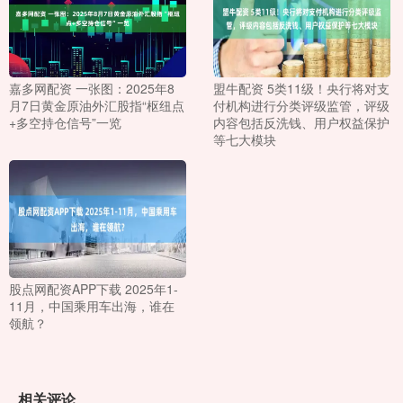
嘉多网配资 一张图：2025年8
盟牛配资 5类11级！央行将对支
月7日黄金原油外汇股指“枢纽点
付机构进行分类评级监管，评级
+多空持仓信号”一览
内容包括反洗钱、用户权益保护
等七大模块
股点网配资APP下载 2025年1-
11月，中国乘用车出海，谁在
领航？
相关评论