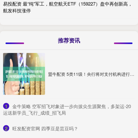
易投配资 最“纯”军工，航空航天ETF（159227）盘中再创新高，
航发科技涨停
推荐资讯
盟牛配资 5类11级！央行将对支付机构进行分类评级监管，评级内容包括反洗钱、用户权益保护等七大模块
1
​金牛策略 空军招飞对象进一步向拔尖生源聚焦，多架运-20
运送新学员_飞行_成绩_招飞局
2
​旺发配资官网 四季豆是芸豆吗？